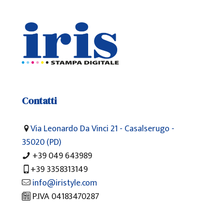
Contatti
Via Leonardo Da Vinci 21 - Casalserugo -
35020 (PD)
+39 049 643989
+
39 3358313149
info@iristyle.com
P.IVA 04183470287